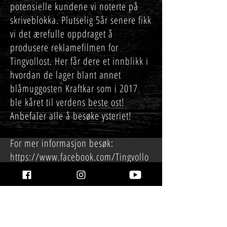
potensielle kundene vi noterte på
skriveblokka. Plutselig 5år senere fikk
vi det ærefulle oppdraget å
produsere reklamefilmen for
Tingvollost. Her får dere et innblikk i
hvordan de lager blant annet
blåmuggosten Kraftkar som i 2017
ble kåret til verdens beste ost!
Anbefaler alle å besøke ysteriet!
For mer informasjon besøk:
https://www.facebook.com/Tingvollo
st/?
eid=ARA6dTZ3Vf9TxiHvCRkQq0plkO2V
9yxtBxJ07msDk72f8zuV7Ks4mYD_OdD
cPRYpAbq3cUHecICNLC75