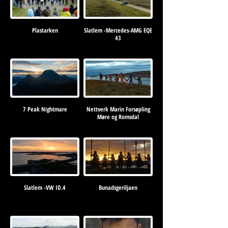
Plastarken
Slatlem -Mercedes-AMG EQE
43
7 Peak Nightmare
Nettverk Marin Forsøpling
Møre og Romsdal
Slatlem -VW ID.4
Bunadsgeriljaen