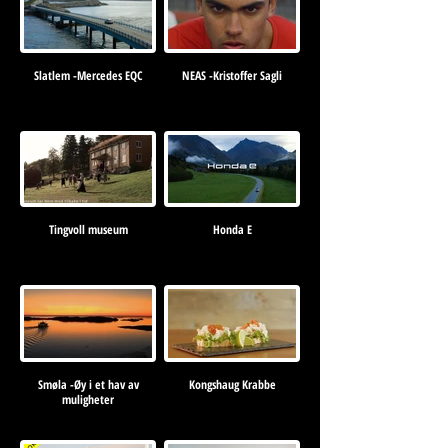
Slatlem -Mercedes EQC
NEAS -Kristoffer Sagli
Tingvoll museum
Honda E
Smøla -Øy i et hav av
Kongshaug Krabbe
muligheter