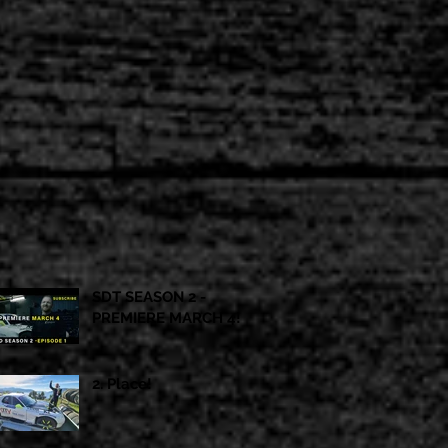
SDT SEASON 2 -
PREMIERE MARCH 4!
2. Place!