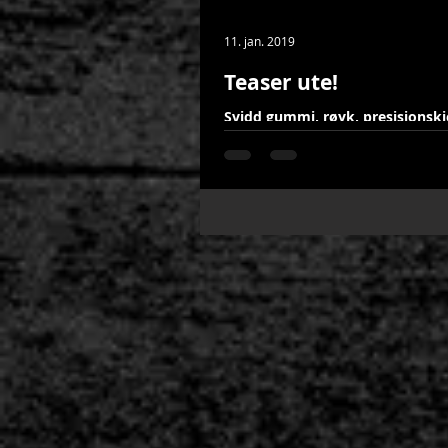
11. jan. 2019
Teaser ute!
Svidd gummi, røyk, presisjonsk
kommer Sjåfør Kim Andre Svenss