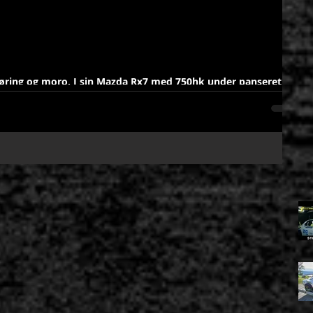
jøring og moro. I sin Mazda Rx7 med 750hk under panseret
on susende i det som...