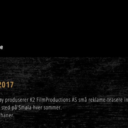
2017
Edøy produserer K2 FilmProductions AS små reklame-teasere 
er sted på Smøla hver sommer.
phaner.