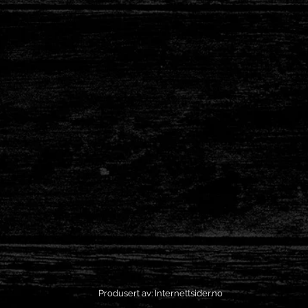
Produsert av: Internettsider.no
master-logg inn