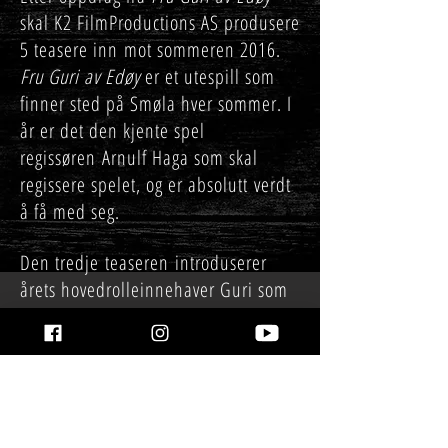
skal K2 FilmProductions AS produsere
5 teasere inn mot sommeren 2016.
Fru Guri av Edøy
er et utespill som
finner sted på Smøla hver sommer. I
år er det den kjente spel
regissøren Arnulf Haga som skal
regissere spelet, og er absolutt verdt
å få med seg.
Den tredje teaseren introduserer
årets hovedrolleinnehaver Guri som
spilles av
Hildegunn Eggen
.
.
Anbefales!