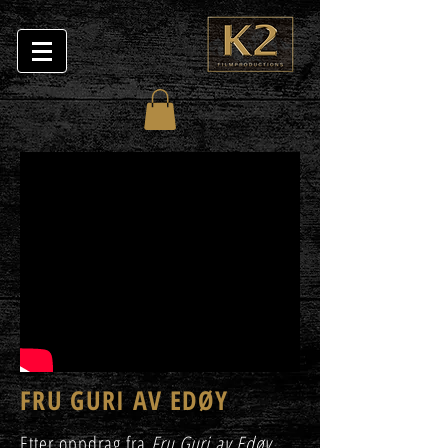
FRU GURI AV EDØY
Etter oppdrag fra
Fru Guri av Edøy